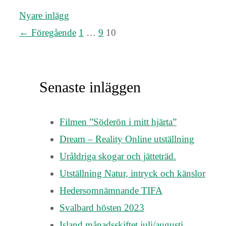
Nyare inlägg
Sida
Sida
Sida
←
Föregående
1
…
9
10
Senaste inläggen
Filmen ”Söderön i mitt hjärta”
Dream – Reality Online utställning
Uråldriga skogar och jätteträd.
Utställning Natur, intryck och känslor
Hedersomnämnande TIFA
Svalbard hösten 2023
Island månadsskiftet juli/augusti