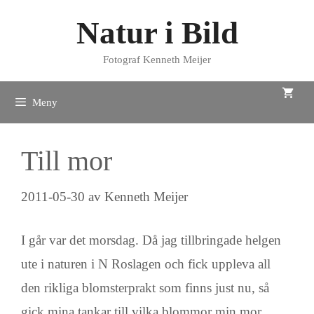
Hoppa
Natur i Bild
till
innehåll
Fotograf Kenneth Meijer
Meny
Till mor
2011-05-30
av
Kenneth Meijer
I går var det morsdag. Då jag tillbringade helgen
ute i naturen i N Roslagen och fick uppleva all
den rikliga blomsterprakt som finns just nu, så
gick mina tankar till vilka blommor min mor