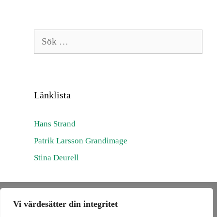
Sök
efter:
Länklista
Hans Strand
Patrik Larsson Grandimage
Stina Deurell
Kenneth Meijer —
kenneth@naturibild.se
— +46-708-175 778
Vi värdesätter din integritet