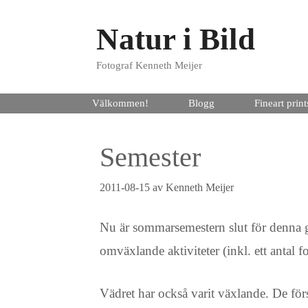
Hoppa
Natur i Bild
till
innehåll
Fotograf Kenneth Meijer
Välkommen!
Blogg
Fineart print
Semester
2011-08-15
av
Kenneth Meijer
Nu är sommarsemestern slut för denna 
omväxlande aktiviteter (inkl. ett antal 
Vädret har också varit växlande. De för