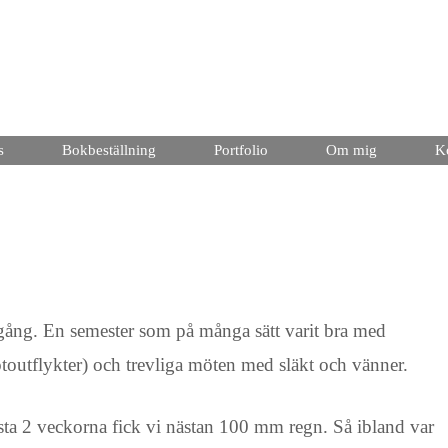
s
Bokbeställning
Portfolio
Om mig
K
gång. En semester som på många sätt varit bra med
fotoutflykter) och trevliga möten med släkt och vänner.
sta 2 veckorna fick vi nästan 100 mm regn. Så ibland var