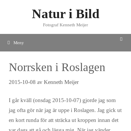
Hoppa
Natur i Bild
till
innehåll
Fotograf Kenneth Meijer
Meny
Norrsken i Roslagen
2015-10-08
av
Kenneth Meijer
I går kväll (onsdag 2015-10-07) gjorde jag som
jag ofta gör när jag är uppe i Roslagen. Jag gick ut
en kort runda för att sträcka ut kroppen innan det
var dags att gå och lägga mig. När jag vänder