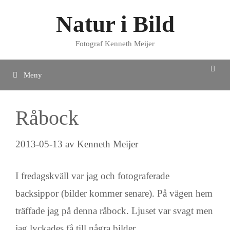
Hoppa
Natur i Bild
till
innehåll
Fotograf Kenneth Meijer
Meny
Råbock
2013-05-13
av
Kenneth Meijer
I fredagskväll var jag och fotograferade
backsippor (bilder kommer senare). På vägen hem
träffade jag på denna råbock. Ljuset var svagt men
jag lyckades få till några bilder.