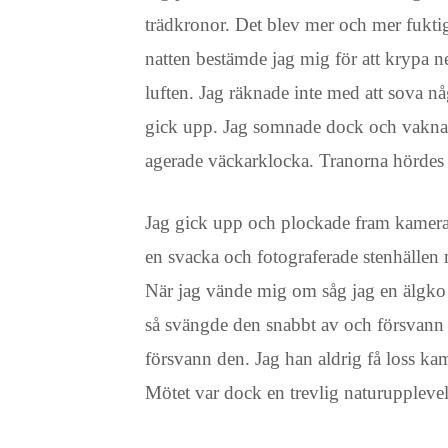
trädkronor. Det blev mer och mer fuktigt
natten bestämde jag mig för att krypa n
luften. Jag räknade inte med att sova någ
gick upp. Jag somnade dock och vaknade
agerade väckarklocka. Tranorna hördes t
Jag gick upp och plockade fram kameran o
en svacka och fotograferade stenhällen 
När jag vände mig om såg jag en älgk
så svängde den snabbt av och försvann 
försvann den. Jag han aldrig få loss kame
Mötet var dock en trevlig naturupplevel