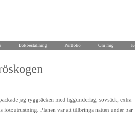
s
Bokbeställning
Portfolio
Om mig
K
eröskogen
 packade jag ryggsäcken med liggunderlag, sovsäck, extra
s fotoutrustning. Planen var att tillbringa natten under bar