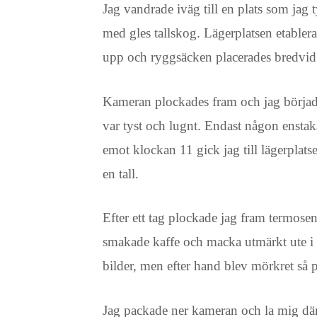
Jag vandrade iväg till en plats som jag
med gles tallskog. Lägerplatsen etablerad
upp och ryggsäcken placerades bredvid 
Kameran plockades fram och jag började
var tyst och lugnt. Endast någon enstak
emot klockan 11 gick jag till lägerplat
en tall.
Efter ett tag plockade jag fram termosen
smakade kaffe och macka utmärkt ute i n
bilder, men efter hand blev mörkret så påt
Jag packade ner kameran och la mig där