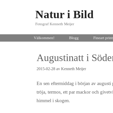
Hoppa
Natur i Bild
till
innehåll
Fotograf Kenneth Meijer
Välkommen!
Blogg
Fineart print
Augustinatt i Söd
2015-02-28
av
Kenneth Meijer
En sen eftermiddag i början av augusti
tröja, termos, ett par mackor och givetvi
himmel i skogen.