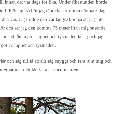
 till innan det var dags för fika. Under fikastunden hörde
tånd. Plötsligt så hör jag råbocken komma närmare. Jag
n var. Jag trodde den var längre bort så att jag inte
gt hör och ser jag den komma 75 meter ifrån mig susande
 inte att tänka på. Lugnet och tystnaden la sig och jag
njöt av lugnet och tystnaden.
ar och såg till så att allt såg snyggt och rent runt mig och
derbar natt och fått vara ett med naturen.