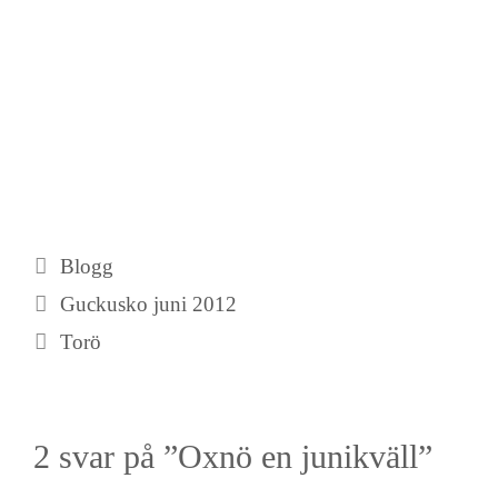
Kategorier
Blogg
Guckusko juni 2012
Torö
2 svar på ”Oxnö en junikväll”