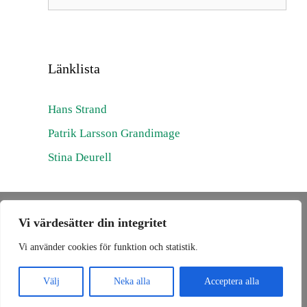
efter:
Länklista
Hans Strand
Patrik Larsson Grandimage
Stina Deurell
Kenneth Meijer —
kenneth@naturibild.se
— +46-708-175 778
Vi värdesätter din integritet
Vi använder cookies för funktion och statistik.
Integritetspolicy
Välj
Neka alla
Acceptera alla
.