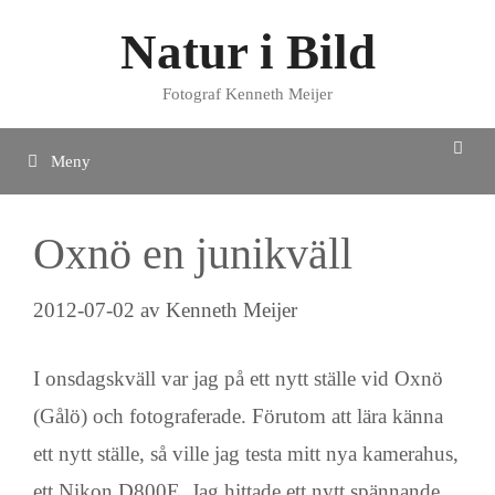
Hoppa
Natur i Bild
till
innehåll
Fotograf Kenneth Meijer
Meny
Oxnö en junikväll
2012-07-02
av
Kenneth Meijer
I onsdagskväll var jag på ett nytt ställe vid Oxnö
(Gålö) och fotograferade. Förutom att lära känna
ett nytt ställe, så ville jag testa mitt nya kamerahus,
ett Nikon D800E. Jag hittade ett nytt spännande