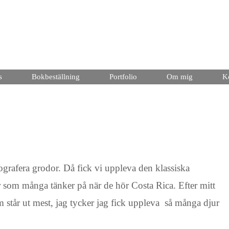
s
Bokbeställning
Portfolio
Om mig
K
ografera grodor. Då fick vi uppleva den klassiska
r som många tänker på när de hör Costa Rica. Efter mitt
om står ut mest, jag tycker jag fick uppleva så många djur