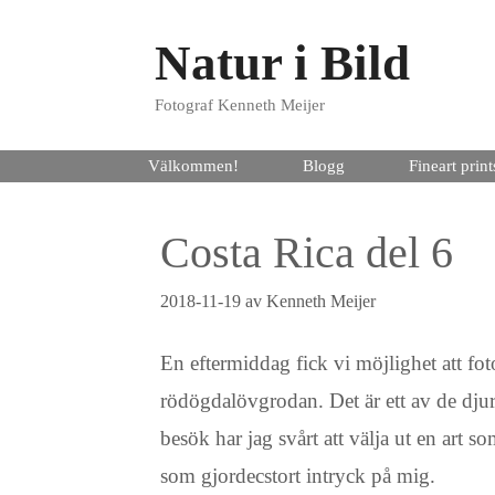
Hoppa
Natur i Bild
till
innehåll
Fotograf Kenneth Meijer
Välkommen!
Blogg
Fineart print
Costa Rica del 6
2018-11-19
av
Kenneth Meijer
En eftermiddag fick vi möjlighet att fot
rödögdalövgrodan. Det är ett av de dju
besök har jag svårt att välja ut en art s
som gjordecstort intryck på mig.