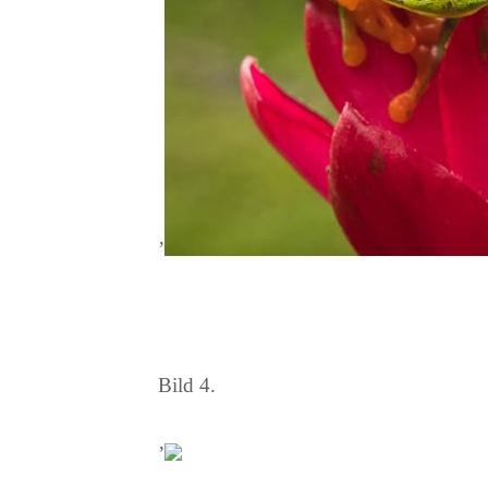
’
Bild 4.
’