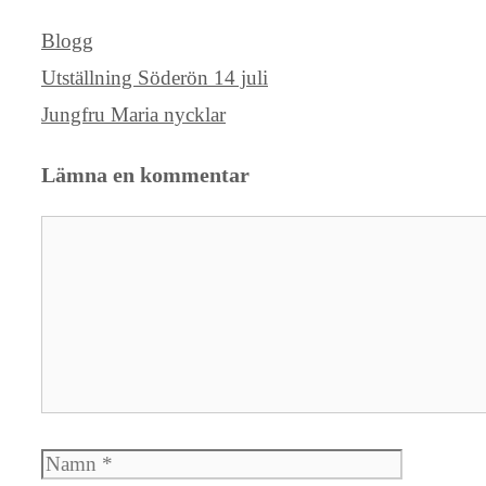
Kategorier
Blogg
Utställning Söderön 14 juli
Jungfru Maria nycklar
Lämna en kommentar
Kommentar
Namn
E-