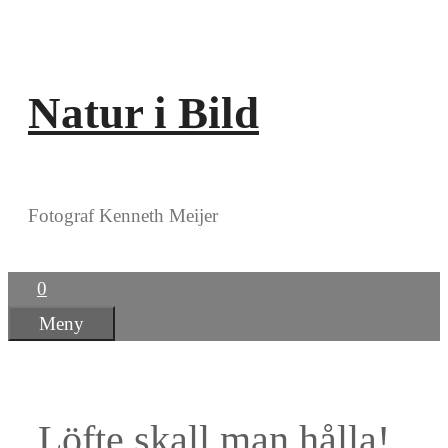
Hoppa
till
innehåll
Natur i Bild
Fotograf Kenneth Meijer
0
Meny
Löfte skall man hålla!