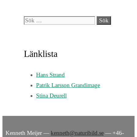
Sök
efter:
Länklista
Hans Strand
Patrik Larsson Grandimage
Stina Deurell
Kenneth Meijer —
kenneth@naturibild.se
— +46-