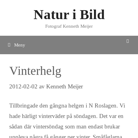
Hoppa
Natur i Bild
till
innehåll
Fotograf Kenneth Meijer
Meny
Vinterhelg
2012-02-02
av
Kenneth Meijer
Tillbringade den gångna helgen i N Roslagen. Vi
hade härligt vinterväder på söndagen. Det var en
sådan där vintersöndag som man endast brukar
uppleva några få gånger per vinter. Småfåglarna